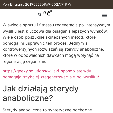
Vola Enterprise 201903286869(00277718-W)
0
W świecie sportu i fitnessu regeneracja po intensywnym
wysiłku jest kluczowa dla osiągania lepszych wyników.
Wiele osób poszukuje skutecznych metod, które
pomogą im usprawnić ten proces. Jednym z
kontrowersyjnych rozwiązań są sterydy anaboliczne,
które w odpowiednich dawkach mogą wpłynąć na
regenerację organizmu.
https://geeky.solutions/w-jaki-sposob-sterydy-
pomagaja-szybciej-zregenerowac-sie-po-wysilku/
Jak działają sterydy
anaboliczne?
Sterydy anaboliczne to syntetyczne pochodne