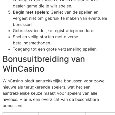
dealer-game die je wilt spelen.
Begin met spelen:
Geniet van de spellen en
vergeet niet om gebruik te maken van eventuele
bonussen!
Gebruiksvriendelijke registratieprocedure.
Snel en veilig storten met diverse
betalingsmethoden.
Toegang tot een grote verzameling spellen.
Bonusuitbreiding van
WinCasino
WinCasino biedt aantrekkelijke bonussen voor zowel
nieuwe als terugkerende spelers, wat het een
aantrekkelijke keuze maakt voor spelers van alle
niveaus. Hier is een overzicht van de beschikbare
bonussen: