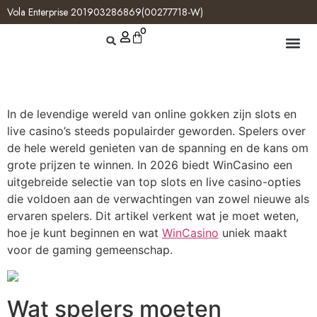
Vola Enterprise 201903286869(00277718-W)
0
In de levendige wereld van online gokken zijn slots en
live casino’s steeds populairder geworden. Spelers over
de hele wereld genieten van de spanning en de kans om
grote prijzen te winnen. In 2026 biedt WinCasino een
uitgebreide selectie van top slots en live casino-opties
die voldoen aan de verwachtingen van zowel nieuwe als
ervaren spelers. Dit artikel verkent wat je moet weten,
hoe je kunt beginnen en wat
WinCasino
uniek maakt
voor de gaming gemeenschap.
Wat spelers moeten