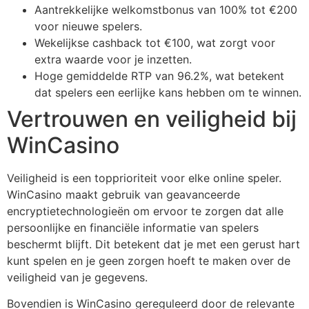
Aantrekkelijke welkomstbonus van 100% tot €200
voor nieuwe spelers.
Wekelijkse cashback tot €100, wat zorgt voor
extra waarde voor je inzetten.
Hoge gemiddelde RTP van 96.2%, wat betekent
dat spelers een eerlijke kans hebben om te winnen.
Vertrouwen en veiligheid bij
WinCasino
Veiligheid is een topprioriteit voor elke online speler.
WinCasino maakt gebruik van geavanceerde
encryptietechnologieën om ervoor te zorgen dat alle
persoonlijke en financiële informatie van spelers
beschermt blijft. Dit betekent dat je met een gerust hart
kunt spelen en je geen zorgen hoeft te maken over de
veiligheid van je gegevens.
Bovendien is WinCasino gereguleerd door de relevante