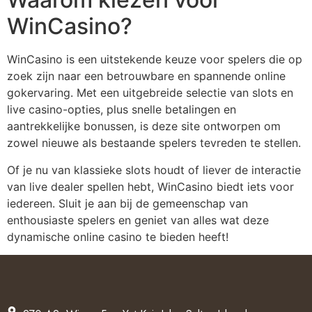
WinCasino?
WinCasino is een uitstekende keuze voor spelers die op
zoek zijn naar een betrouwbare en spannende online
gokervaring. Met een uitgebreide selectie van slots en
live casino-opties, plus snelle betalingen en
aantrekkelijke bonussen, is deze site ontworpen om
zowel nieuwe als bestaande spelers tevreden te stellen.
Of je nu van klassieke slots houdt of liever de interactie
van live dealer spellen hebt, WinCasino biedt iets voor
iedereen. Sluit je aan bij de gemeenschap van
enthousiaste spelers en geniet van alles wat deze
dynamische online casino te bieden heeft!