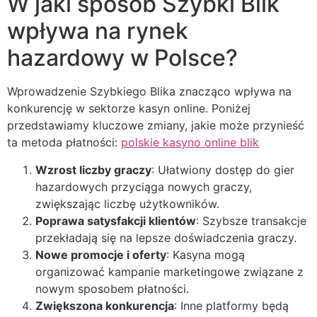
W jaki sposób Szybki Blik
wpływa na rynek
hazardowy w Polsce?
Wprowadzenie Szybkiego Blika znacząco wpływa na
konkurencję w sektorze kasyn online. Poniżej
przedstawiamy kluczowe zmiany, jakie może przynieść
ta metoda płatności:
polskie kasyno online blik
Wzrost liczby graczy
: Ułatwiony dostęp do gier
hazardowych przyciąga nowych graczy,
zwiększając liczbę użytkowników.
Poprawa satysfakcji klientów
: Szybsze transakcje
przekładają się na lepsze doświadczenia graczy.
Nowe promocje i oferty
: Kasyna mogą
organizować kampanie marketingowe związane z
nowym sposobem płatności.
Zwiększona konkurencja
: Inne platformy będą