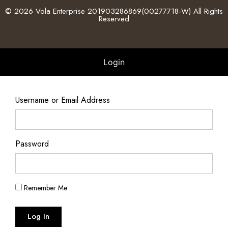
© 2026 Vola Enterprise 201903286869(00277718-W) All Rights
Reserved
Login
Username or Email Address
Password
Remember Me
Log In