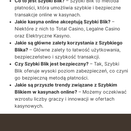
Co to jest Szybki Blik?
– Szybki Blik to metoda
płatności, która umożliwia szybkie i bezpieczne
transakcje online w kasynach.
Jakie kasyna online akceptują Szybki Blik?
–
Niektóre z nich to Total Casino, Legalne Casino
oraz Elektryczne Kasyno.
Jakie są główne zalety korzystania z Szybkiego
Blika?
– Główne zalety to łatwość użytkowania,
bezpieczeństwo i szybkość transakcji.
Czy Szybki Blik jest bezpieczny?
– Tak, Szybki
Blik oferuje wysoki poziom zabezpieczeń, co czyni
go bezpieczną metodą płatności.
Jakie są przyszłe trendy związane z Szybkim
Blikiem w kasynach online?
– Możemy oczekiwać
wzrostu liczby graczy i innowacji w ofertach
kasynowych.