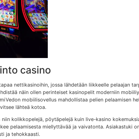
 into casino
paa nettikasinoihin, jossa lähdetään liikkeelle pelaajan tar
distää näin ollen perinteiset kasinopelit moderniin mobiiliy
miVedon mobiilisovellus mahdollistaa pelien pelaamisen helpo
vitsee lähteä kotoa.
n niin kolikkopelejä, pöytäpelejä kuin live-kasino kokemu
ekee pelaamisesta miellyttävää ja vaivatonta. Asiakastuki o
i ja tehokkaasti.