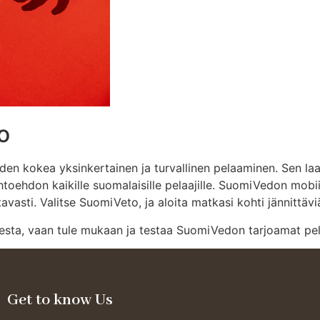
o
en kokea yksinkertainen ja turvallinen pelaaminen. Sen laaj
ihtoehdon kaikille suomalaisille pelaajille. SuomiVedon mobi
tavasti. Valitse SuomiVeto, ja aloita matkasi kohti jännittävi
udesta, vaan tule mukaan ja testaa SuomiVedon tarjoamat peli
Get to know Us