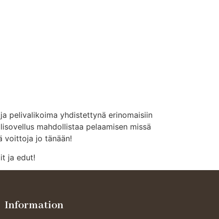
a pelivalikoima yhdistettynä erinomaisiin
ilisovellus mahdollistaa pelaamisen missä
ä voittoja jo tänään!
t ja edut!
Information