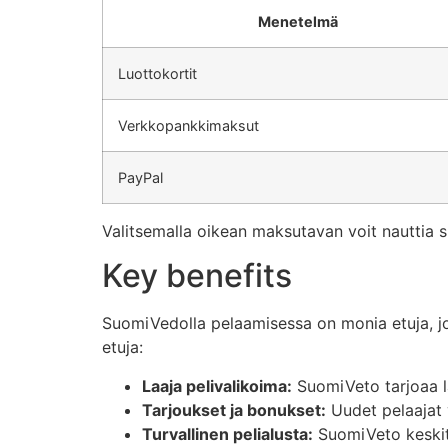
Menetelmä
Luottokortit
Verkkopankkimaksut
PayPal
Valitsemalla oikean maksutavan voit nauttia su
Key benefits
SuomiVedolla pelaamisessa on monia etuja, jot
etuja:
Laaja pelivalikoima:
SuomiVeto tarjoaa la
Tarjoukset ja bonukset:
Uudet pelaajat 
Turvallinen pelialusta:
SuomiVeto keskitt