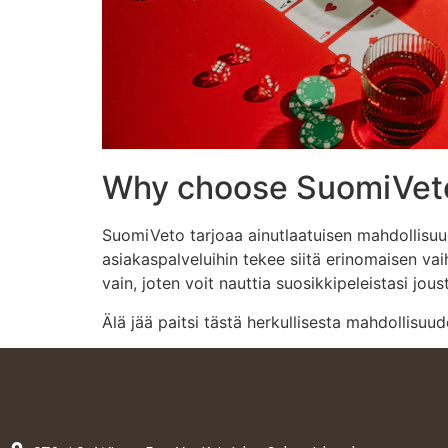
Why choose SuomiVet
SuomiVeto tarjoaa ainutlaatuisen mahdollisuud
asiakaspalveluihin tekee siitä erinomaisen va
vain, joten voit nauttia suosikkipeleistasi jous
Älä jää paitsi tästä herkullisesta mahdollisu