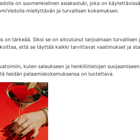
olla on suomenkielinen asiakastuki, joka on käytettävissä 
iVedolla miellyttävän ja turvallisen kokemuksen.
on tärkeää. Siksi se on sitoutunut tarjoamaan turvallisen 
ittaa, että se täyttää kaikki tarvittavat vaatimukset ja stan
rvatoimiin, kuten salaukseen ja henkilötietojen suojaamiseen
että heidän pelaamiskokemuksensa on luotettava.