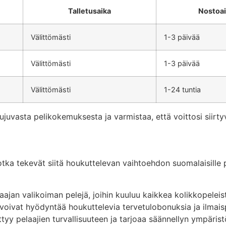
Talletusaika
Nostoai
Välittömästi
1-3 päivää
Välittömästi
1-3 päivää
Välittömästi
1-24 tuntia
juvasta pelikokemuksesta ja varmistaa, että voittosi siirtyv
ka tekevät siitä houkuttelevan vaihtoehdon suomalaisille pe
ajan valikoiman pelejä, joihin kuuluu kaikkea kolikkopeleist
voivat hyödyntää houkuttelevia tervetulobonuksia ja ilmais
yy pelaajien turvallisuuteen ja tarjoaa säännellyn ympärist