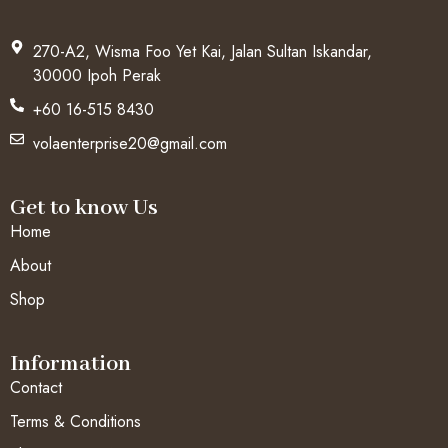
270-A2, Wisma Foo Yet Kai, Jalan Sultan Iskandar,
30000 Ipoh Perak
+60 16-515 8430
volaenterprise20@gmail.com
Get to know Us
Home
About
Shop
Information
Contact
Terms & Conditions