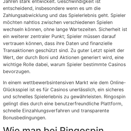
Jahren stark entwickelt. Geschwindigkeit ist
entscheidend, insbesondere wenn es um die
Zahlungsabwicklung und das Spielerlebnis geht. Spieler
möchten nahtlos zwischen verschiedenen Spielen
wechseln können, ohne lange Wartezeiten. Sicherheit ist
ein weiterer zentraler Punkt; Spieler müssen darauf
vertrauen können, dass ihre Daten und finanzielle
Transaktionen geschützt sind. Zu guter Letzt spielt der
Wert, der durch Boni und Aktionen generiert wird, eine
wichtige Rolle dabei, warum Spieler bestimmte Casinos
bevorzugen.
In einem wettbewerbsintensiven Markt wie dem Online-
Glücksspiel ist es für Casinos unerlässlich, ein sicheres
und schnelles Spielerlebnis zu gewährleisten. Ringospin
gelingt dies durch eine benutzerfreundliche Plattform,
schnelle Einzahlungsverfahren und transparente
Bonusbedingungen.
Wie man bei Ringospin