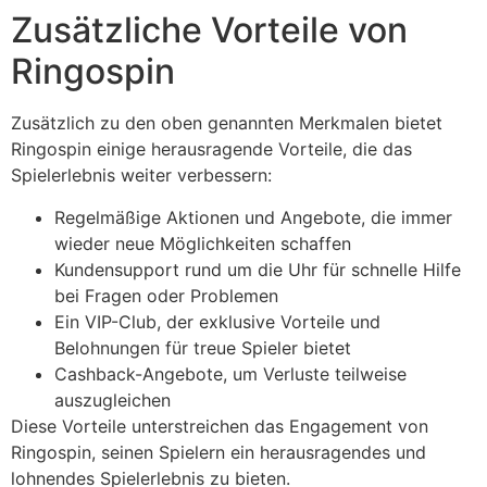
Zusätzliche Vorteile von
Ringospin
Zusätzlich zu den oben genannten Merkmalen bietet
Ringospin einige herausragende Vorteile, die das
Spielerlebnis weiter verbessern:
Regelmäßige Aktionen und Angebote, die immer
wieder neue Möglichkeiten schaffen
Kundensupport rund um die Uhr für schnelle Hilfe
bei Fragen oder Problemen
Ein VIP-Club, der exklusive Vorteile und
Belohnungen für treue Spieler bietet
Cashback-Angebote, um Verluste teilweise
auszugleichen
Diese Vorteile unterstreichen das Engagement von
Ringospin, seinen Spielern ein herausragendes und
lohnendes Spielerlebnis zu bieten.