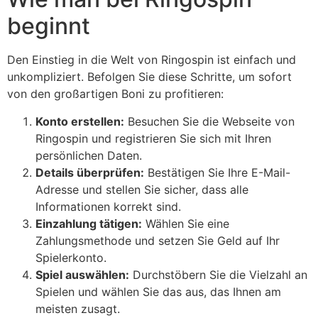
beginnt
Den Einstieg in die Welt von Ringospin ist einfach und
unkompliziert. Befolgen Sie diese Schritte, um sofort
von den großartigen Boni zu profitieren:
Konto erstellen:
Besuchen Sie die Webseite von
Ringospin und registrieren Sie sich mit Ihren
persönlichen Daten.
Details überprüfen:
Bestätigen Sie Ihre E-Mail-
Adresse und stellen Sie sicher, dass alle
Informationen korrekt sind.
Einzahlung tätigen:
Wählen Sie eine
Zahlungsmethode und setzen Sie Geld auf Ihr
Spielerkonto.
Spiel auswählen:
Durchstöbern Sie die Vielzahl an
Spielen und wählen Sie das aus, das Ihnen am
meisten zusagt.