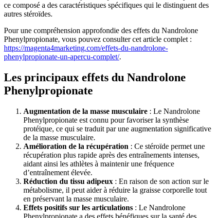
ce composé a des caractéristiques spécifiques qui le distinguent des
autres stéroïdes.
Pour une compréhension approfondie des effets du Nandrolone
Phenylpropionate, vous pouvez consulter cet article complet :
https://magenta4marketing.com/effets-du-nandrolone-
phenylpropionate-un-apercu-complet/
.
Les principaux effets du Nandrolone
Phenylpropionate
Augmentation de la masse musculaire
: Le Nandrolone
Phenylpropionate est connu pour favoriser la synthèse
protéique, ce qui se traduit par une augmentation significative
de la masse musculaire.
Amélioration de la récupération
: Ce stéroïde permet une
récupération plus rapide après des entraînements intenses,
aidant ainsi les athlètes à maintenir une fréquence
d’entraînement élevée.
Réduction du tissu adipeux
: En raison de son action sur le
métabolisme, il peut aider à réduire la graisse corporelle tout
en préservant la masse musculaire.
Effets positifs sur les articulations
: Le Nandrolone
Phenylpropionate a des effets bénéfiques sur la santé des