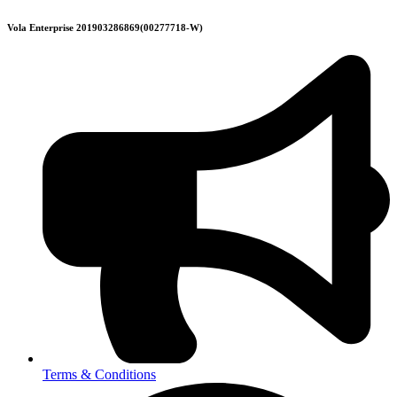
Skip
Vola Enterprise 201903286869(00277718-W)
to
content
Terms & Conditions