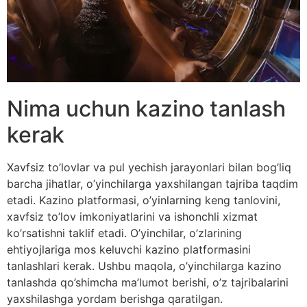
Nima uchun kazino tanlash
kerak
Xavfsiz to’lovlar va pul yechish jarayonlari bilan bog’liq
barcha jihatlar, o’yinchilarga yaxshilangan tajriba taqdim
etadi. Kazino platformasi, o’yinlarning keng tanlovini,
xavfsiz to’lov imkoniyatlarini va ishonchli xizmat
ko’rsatishni taklif etadi. O’yinchilar, o’zlarining
ehtiyojlariga mos keluvchi kazino platformasini
tanlashlari kerak. Ushbu maqola, o’yinchilarga kazino
tanlashda qo’shimcha ma’lumot berishi, o’z tajribalarini
yaxshilashga yordam berishga qaratilgan.