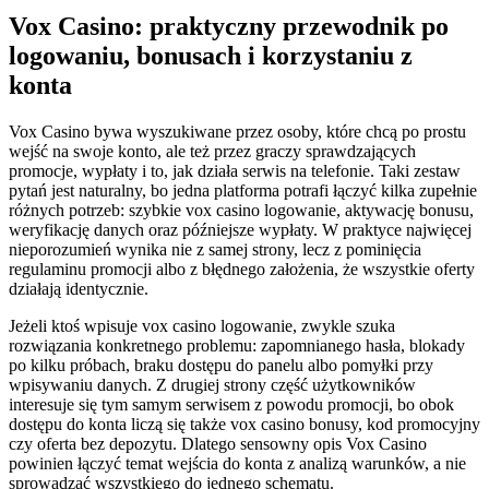
Vox Casino: praktyczny przewodnik po
logowaniu, bonusach i korzystaniu z
konta
Vox Casino bywa wyszukiwane przez osoby, które chcą po prostu
wejść na swoje konto, ale też przez graczy sprawdzających
promocje, wypłaty i to, jak działa serwis na telefonie. Taki zestaw
pytań jest naturalny, bo jedna platforma potrafi łączyć kilka zupełnie
różnych potrzeb: szybkie vox casino logowanie, aktywację bonusu,
weryfikację danych oraz późniejsze wypłaty. W praktyce najwięcej
nieporozumień wynika nie z samej strony, lecz z pominięcia
regulaminu promocji albo z błędnego założenia, że wszystkie oferty
działają identycznie.
Jeżeli ktoś wpisuje vox casino logowanie, zwykle szuka
rozwiązania konkretnego problemu: zapomnianego hasła, blokady
po kilku próbach, braku dostępu do panelu albo pomyłki przy
wpisywaniu danych. Z drugiej strony część użytkowników
interesuje się tym samym serwisem z powodu promocji, bo obok
dostępu do konta liczą się także vox casino bonusy, kod promocyjny
czy oferta bez depozytu. Dlatego sensowny opis Vox Casino
powinien łączyć temat wejścia do konta z analizą warunków, a nie
sprowadzać wszystkiego do jednego schematu.