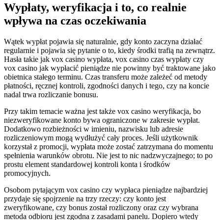
Wypłaty, weryfikacja i to, co realnie
wpływa na czas oczekiwania
Wątek wypłat pojawia się naturalnie, gdy konto zaczyna działać
regularnie i pojawia się pytanie o to, kiedy środki trafią na zewnątrz.
Hasła takie jak vox casino wypłata, vox casino czas wypłaty czy
vox casino jak wypłacić pieniądze nie powinny być traktowane jako
obietnica stałego terminu. Czas transferu może zależeć od metody
płatności, ręcznej kontroli, zgodności danych i tego, czy na koncie
nadal trwa rozliczanie bonusu.
Przy takim temacie ważna jest także vox casino weryfikacja, bo
niezweryfikowane konto bywa ograniczone w zakresie wypłat.
Dodatkowo rozbieżności w imieniu, nazwisku lub adresie
rozliczeniowym mogą wydłużyć cały proces. Jeśli użytkownik
korzystał z promocji, wypłata może zostać zatrzymana do momentu
spełnienia warunków obrotu. Nie jest to nic nadzwyczajnego; to po
prostu element standardowej kontroli konta i środków
promocyjnych.
Osobom pytającym vox casino czy wypłaca pieniądze najbardziej
przydaje się spojrzenie na trzy rzeczy: czy konto jest
zweryfikowane, czy bonus został rozliczony oraz czy wybrana
metoda odbioru jest zgodna z zasadami panelu. Dopiero wtedy