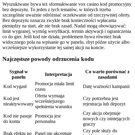
Wyszukiwane bywa też sformułowanie vox casino kod promocyjny
bez depozytu. To jeden z tych tematów, w których trzeba
szczególnie uważnie odróżniać oczekiwanie od rzeczywistej oferty.
Bez depozytu oznacza zwykle brak konieczności wpłacania
pieniędzy na start, ale nie brak zasad. Nadal mogą obowiązywać:
limit wygranej, wymóg weryfikacji, termin aktywacji i ograniczenia
co do gier. Jeśli kod nie działa, problemem bywa również brak
widocznego pola na wpisanie go w panelu, zbyt późne użycie albo
wcześniejsze wykorzystanie tej samej akcji na koncie.
Najczęstsze powody odrzucenia kodu
Sygnał w
Co warto porównać z
Interpretacja
panelu
zasadami
Promocja miała limit
Kod wygasł
Datę ważności kampanii
czasu
Oferta wymaga
Kod jest
Czy potrzebna jest
wcześniejszego
nieaktywowany
rejestracja lub depozyt
spełnienia warunku
Czy akcja obejmuje
Kod nie pasuje
Promocja jest
nowych czy istniejących
do konta
personalna
graczy
Czy pole służy do
Brak efektu po
Panel nie akceptuje