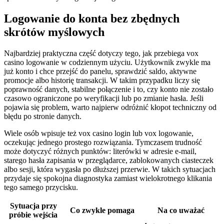
Logowanie do konta bez zbędnych
skrótów myślowych
Najbardziej praktyczna część dotyczy tego, jak przebiega vox
casino logowanie w codziennym użyciu. Użytkownik zwykle ma
już konto i chce przejść do panelu, sprawdzić saldo, aktywne
promocje albo historię transakcji. W takim przypadku liczy się
poprawność danych, stabilne połączenie i to, czy konto nie zostało
czasowo ograniczone po weryfikacji lub po zmianie hasła. Jeśli
pojawia się problem, warto najpierw odróżnić kłopot techniczny od
błędu po stronie danych.
Wiele osób wpisuje też vox casino login lub vox logowanie,
oczekując jednego prostego rozwiązania. Tymczasem trudność
może dotyczyć różnych punktów: literówki w adresie e-mail,
starego hasła zapisania w przeglądarce, zablokowanych ciasteczek
albo sesji, która wygasła po dłuższej przerwie. W takich sytuacjach
przydaje się spokojna diagnostyka zamiast wielokrotnego klikania
tego samego przycisku.
Sytuacja przy
Co zwykle pomaga
Na co uważać
próbie wejścia