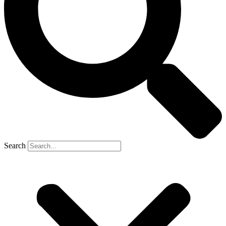
Search