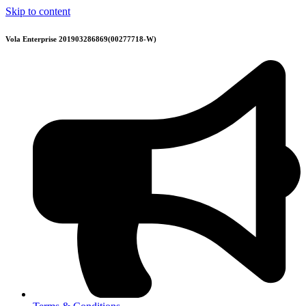
Skip to content
Vola Enterprise 201903286869(00277718-W)