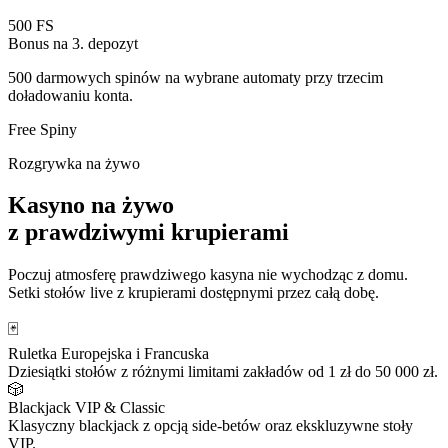
500 FS
Bonus na 3. depozyt
500 darmowych spinów na wybrane automaty przy trzecim
doładowaniu konta.
Free Spiny
Rozgrywka na żywo
Kasyno na żywo
z prawdziwymi krupierami
Poczuj atmosferę prawdziwego kasyna nie wychodząc z domu.
Setki stołów live z krupierami dostępnymi przez całą dobę.
🃏
Ruletka Europejska i Francuska
Dziesiątki stołów z różnymi limitami zakładów od 1 zł do 50 000 zł.
🎲
Blackjack VIP & Classic
Klasyczny blackjack z opcją side-betów oraz ekskluzywne stoły
VIP.