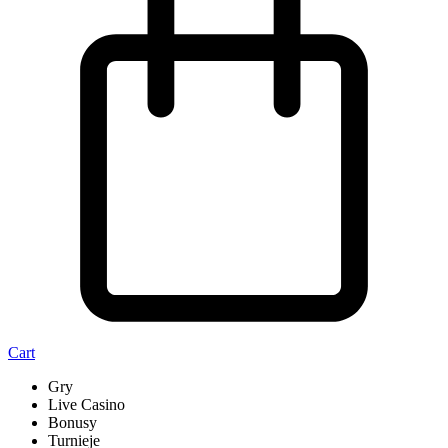
Cart
Gry
Live Casino
Bonusy
Turnieje