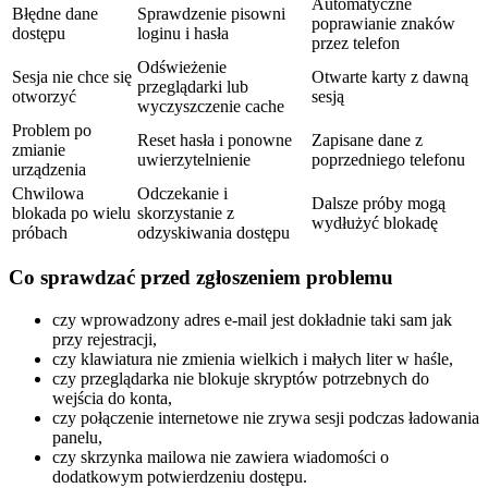
Automatyczne
Błędne dane
Sprawdzenie pisowni
poprawianie znaków
dostępu
loginu i hasła
przez telefon
Odświeżenie
Sesja nie chce się
Otwarte karty z dawną
przeglądarki lub
otworzyć
sesją
wyczyszczenie cache
Problem po
Reset hasła i ponowne
Zapisane dane z
zmianie
uwierzytelnienie
poprzedniego telefonu
urządzenia
Chwilowa
Odczekanie i
Dalsze próby mogą
blokada po wielu
skorzystanie z
wydłużyć blokadę
próbach
odzyskiwania dostępu
Co sprawdzać przed zgłoszeniem problemu
czy wprowadzony adres e-mail jest dokładnie taki sam jak
przy rejestracji,
czy klawiatura nie zmienia wielkich i małych liter w haśle,
czy przeglądarka nie blokuje skryptów potrzebnych do
wejścia do konta,
czy połączenie internetowe nie zrywa sesji podczas ładowania
panelu,
czy skrzynka mailowa nie zawiera wiadomości o
dodatkowym potwierdzeniu dostępu.