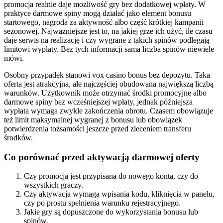
promocja realnie daje możliwość gry bez dodatkowej wpłaty. W
praktyce darmowe spiny mogą działać jako element bonusu
startowego, nagroda za aktywność albo część krótkiej kampanii
sezonowej. Najważniejsze jest to, na jakiej grze ich użyć, ile czasu
daje serwis na realizację i czy wygrane z takich spinów podlegają
limitowi wypłaty. Bez tych informacji sama liczba spinów niewiele
mówi.
Osobny przypadek stanowi vox casino bonus bez depozytu. Taka
oferta jest atrakcyjna, ale najczęściej obudowana największą liczbą
warunków. Użytkownik może otrzymać środki promocyjne albo
darmowe spiny bez wcześniejszej wpłaty, jednak późniejsza
wypłata wymaga zwykle zakończenia obrotu. Czasem obowiązuje
też limit maksymalnej wygranej z bonusu lub obowiązek
potwierdzenia tożsamości jeszcze przed zleceniem transferu
środków.
Co porównać przed aktywacją darmowej oferty
Czy promocja jest przypisana do nowego konta, czy do
wszystkich graczy.
Czy aktywacja wymaga wpisania kodu, kliknięcia w panelu,
czy po prostu spełnienia warunku rejestracyjnego.
Jakie gry są dopuszczone do wykorzystania bonusu lub
spinów.