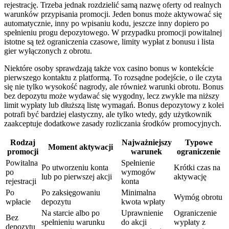
rejestrację. Trzeba jednak rozdzielić samą nazwę oferty od realnych
warunków przypisania promocji. Jeden bonus może aktywować się
automatycznie, inny po wpisaniu kodu, jeszcze inny dopiero po
spełnieniu progu depozytowego. W przypadku promocji powitalnej
istotne są też ograniczenia czasowe, limity wypłat z bonusu i lista
gier wyłączonych z obrotu.
Niektóre osoby sprawdzają także vox casino bonus w kontekście
pierwszego kontaktu z platformą. To rozsądne podejście, o ile czyta
się nie tylko wysokość nagrody, ale również warunki obrotu. Bonus
bez depozytu może wydawać się wygodny, lecz zwykle ma niższy
limit wypłaty lub dłuższą listę wymagań. Bonus depozytowy z kolei
potrafi być bardziej elastyczny, ale tylko wtedy, gdy użytkownik
zaakceptuje dodatkowe zasady rozliczania środków promocyjnych.
Rodzaj
Najważniejszy
Typowe
Moment aktywacji
promocji
warunek
ograniczenie
Powitalna
Spełnienie
Po utworzeniu konta
Krótki czas na
po
wymogów
lub po pierwszej akcji
aktywację
rejestracji
konta
Po
Po zaksięgowaniu
Minimalna
Wymóg obrotu
wpłacie
depozytu
kwota wpłaty
Na starcie albo po
Uprawnienie
Ograniczenie
Bez
spełnieniu warunku
do akcji
wypłaty z
depozytu