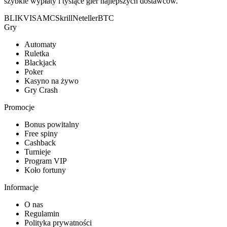
szybkie wypłaty i tysiące gier najlepszych dostawców.
BLIK
VISA
MC
Skrill
Neteller
BTC
Gry
Automaty
Ruletka
Blackjack
Poker
Kasyno na żywo
Gry Crash
Promocje
Bonus powitalny
Free spiny
Cashback
Turnieje
Program VIP
Koło fortuny
Informacje
O nas
Regulamin
Polityka prywatności