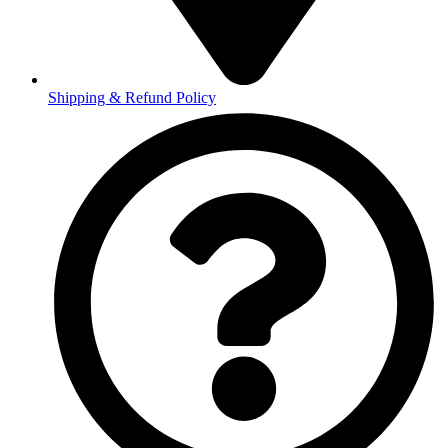
Shipping & Refund Policy