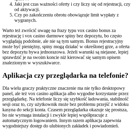
Jaki jest czas ważności oferty i czy liczy się od rejestracji, czy
od aktywacji.
Czy po zakończeniu obrotu obowiązuje limit wypłaty z
wygranych.
Warto też zwrócić uwagę na frazy typu vox casino bonus za
rejestrację i vox casino darmowe spiny bez depozytu, bo często
wyglądają podobnie, ale nie są tym samym. Bonus rejestracyjny
może być pieniężny, spiny mogą działać w określonej grze, a oferta
bez depozytu bywa jednorazowa. Jeżeli warunki są niejasne, lepiej
sprawdzić je na swoim koncie niż kierować się samym opisem
znalezionym w wyszukiwarce.
Aplikacja czy przeglądarka na telefonie?
Dla wielu graczy praktyczne znaczenie ma nie tylko desktopowy
panel, ale też vox casino aplikacja albo wygodne korzystanie przez
przeglądarkę. Na telefonie liczy się szybkość ładowania, stabilność
sesji oraz to, czy użytkownik może bez problemu przejść z widoku
kasyna do sekcji konta. Czasem przeglądarka okazuje się prostsza,
bo nie wymaga instalacji i zwykle lepiej współpracuje z
automatycznym logowaniem. Innym razem aplikacja zapewnia
wygodniejszy dostęp do ulubionych zakładek i powiadomień.