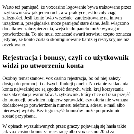
Warto też pamiętać, że voxcasino logowanie bywa traktowane przez
użytkowników jak jeden ruch, a w praktyce jest to cały ciąg
zależności. Jeśli konto było wcześniej zarejestrowane na innym
urządzeniu, przeglądarka może pamiętać stare dane. Jeśli włączono
dodatkowe zabezpieczenia, wejście do panelu może wymagać
potwierdzenia. To nie musi oznaczać awarii serwisu; często oznacza
jedynie, że konto zostało skonfigurowane bardziej restrykcyjnie niż
oczekiwano.
Rejestracja i bonusy, czyli co użytkownik
widzi po utworzeniu konta
Osobny temat stanowi vox casino rejestracja, bo od niej zależy
dostęp do promocji i dalszych funkcji panelu. Na etapie zakładania
konta najważniejsze są zgodność danych, wiek, kraj korzystania
oraz akceptacja warunków. Użytkownik, który chce od razu przejść
do promocji, powinien najpierw sprawdzić, czy oferta nie wymaga
dodatkowego potwierdzenia numeru telefonu, adresu e-mail albo
pierwszej wpłaty. Bez tego część bonusów może po prostu nie
zostać przypisana.
W opisach wyszukiwanych przez graczy pojawiają się hasła takie
jak vox casino bonus za rejestrację albo vox casino 20 zł za