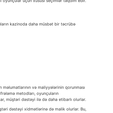
li oyunçular üçün xüsusi seçimlər təqdim edir.
nçuların kazinoda daha müsbət bir təcrübə
ın məlumatlarının və maliyyələrinin qorunması
 şifrələmə metodları, oyunçuların
 müştəri dəstəyi ilə də daha etibarlı olurlar.
təri dəstəyi xidmətlərinə də malik olurlar. Bu,