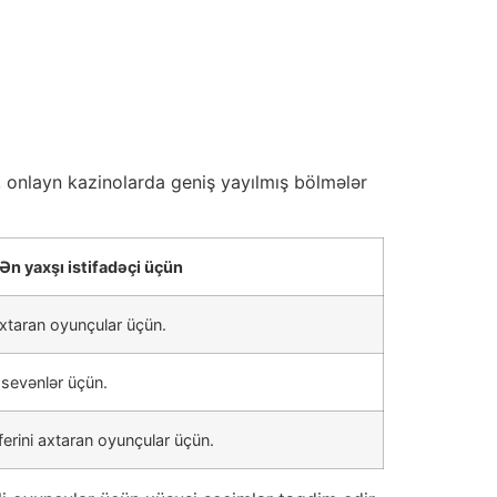
da, onlayn kazinolarda geniş yayılmış bölmələr
Ən yaxşı istifadəçi üçün
taran oyunçular üçün.
ı sevənlər üçün.
erini axtaran oyunçular üçün.