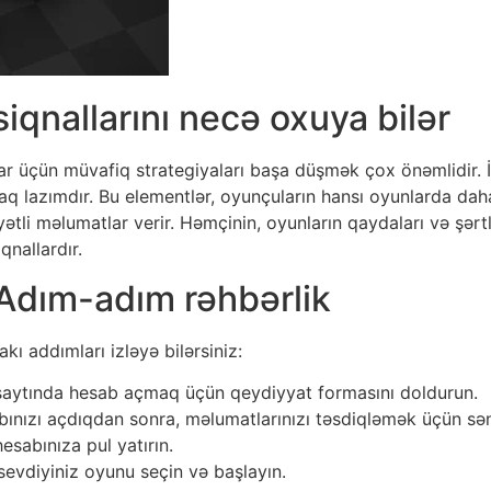
iqnallarını necə oxuya bilər
r üçün müvafiq strategiyaları başa düşmək çox önəmlidir. İlk
maq lazımdır. Bu elementlər, oyunçuların hansı oyunlarda dah
li məlumatlar verir. Həmçinin, oyunların qaydaları və şərtlər
nallardır.
Adım-adım rəhbərlik
 addımları izləyə bilərsiniz:
 saytında hesab açmaq üçün qeydiyyat formasını doldurun.
ınızı açdıqdan sonra, məlumatlarınızı təsdiqləmək üçün sənə
sabınıza pul yatırın.
sevdiyiniz oyunu seçin və başlayın.