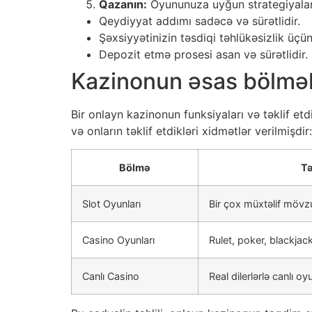
Qazanın:
Oyununuza uyğun strategiyalar
Qeydiyyat addımı sadəcə və sürətlidir.
Şəxsiyyətinizin təsdiqi təhlükəsizlik üçün
Depozit etmə prosesi asan və sürətlidir.
Kazinonun əsas bölməl
Bir onlayn kazinonun funksiyaları və təklif etd
və onların təklif etdikləri xidmətlər verilmişdir:
Bölmə
Tə
Slot Oyunları
Bir çox müxtəlif mövzu
Casino Oyunları
Rulet, poker, blackjack
Canlı Casino
Real dilerlərlə canlı 