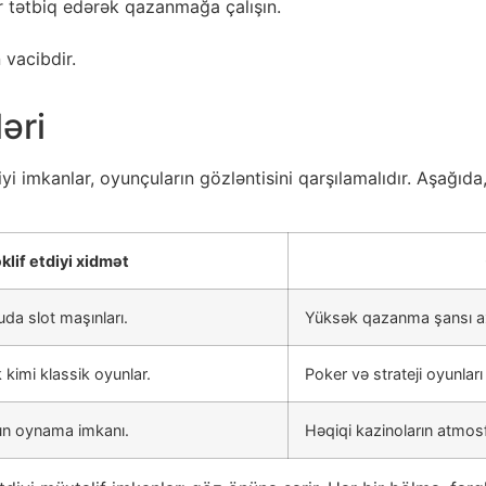
 tətbiq edərək qazanmağa çalışın.
 vacibdir.
əri
iyi imkanlar, oyunçuların gözləntisini qarşılamalıdır. Aşağı
klif etdiyi xidmət
da slot maşınları.
Yüksək qazanma şansı ax
 kimi klassik oyunlar.
Poker və strateji oyunlar
oyun oynama imkanı.
Həqiqi kazinoların atmosf