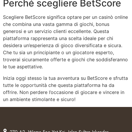
Perché scegliere BetScore
Scegliere BetScore significa optare per un casinò online
che combina una vasta gamma di giochi, bonus
generosi e un servizio clienti eccellente. Questa
piattaforma rappresenta una scelta ideale per chi
desidera un’esperienza di gioco diversificata e sicura.
Che tu sia un principiante o un giocatore esperto,
troverai sicuramente offerte e giochi che soddisferanno
le tue aspettative.
Inizia oggi stesso la tua avventura su BetScore e sfrutta
tutte le opportunità che questa piattaforma ha da
offrire. Non perdere l’occasione di giocare e vincere in
un ambiente stimolante e sicuro!