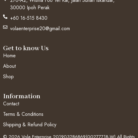
270-A2, Wisma Foo Yet Kai, Jalan Sultan Iskandar,
30000 Ipoh Perak
+60 16-515 8430
volaenterprise20@gmail.com
Get to know Us
Home
About
Shop
Information
Contact
Terms & Conditions
Shipping & Refund Policy
© 2026 Vola Enterprise 201903286869(00277718-W) All Rights