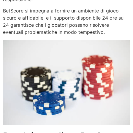
BetScore si impegna a fornire un ambiente di gioco
sicuro e affidabile, e il supporto disponibile 24 ore su
24 garantisce che i giocatori possano risolvere
eventuali problematiche in modo tempestivo.