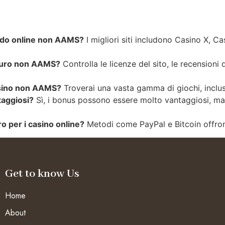
zardo online non AAMS?
I migliori siti includono Casino X, C
curo non AAMS?
Controlla le licenze del sito, le recensioni 
casino non AAMS?
Troverai una vasta gamma di giochi, inclusi 
taggiosi?
Sì, i bonus possono essere molto vantaggiosi, ma è
o per i casino online?
Metodi come PayPal e Bitcoin offrono
Get to know Us
Home
About