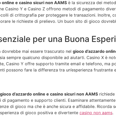
o online e casino sicuri non AAMS
è la sicurezza dei metod
me Casino Y e Casino Z offrono metodi di pagamento divers
ocolli di crittografia per proteggere le transazioni. Inoltre, 
borare le richieste di prelievo. Un buon sito di gioco dovr
ssenziale per una Buona Esper
non dovrebbe mai essere trascurato nel
gioco d’azzardo onli
 sia sempre qualcuno disponibile ad aiutarti. Casino X è no
rte, Casino Y offre supporto tramite email e telefono, ma p
enti possono fare la differenza tra un’esperienza frustrante
gioco d’azzardo online e casino sicuri non AAMS
richiede 
di di pagamento e supporto clienti. Esaminare attentamente 
genze di gioco ma che è anche sicura e affidabile. Ricorda 
esperienza di gioco positiva e divertente
casino non aams
.