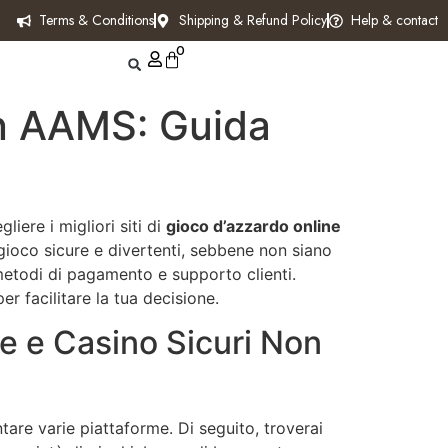
Terms & Conditions
Shipping & Refund Policy
Help & contact
0
on AAMS: Guida
iere i migliori siti di
gioco d’azzardo online
 gioco sicure e divertenti, sebbene non siano
metodi di pagamento e supporto clienti.
r facilitare la tua decisione.
ne e Casino Sicuri Non
are varie piattaforme. Di seguito, troverai