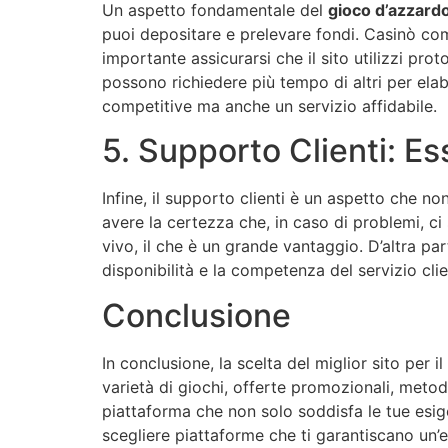
Un aspetto fondamentale del
gioco d’azzard
puoi depositare e prelevare fondi. Casinò co
importante assicurarsi che il sito utilizzi prot
possono richiedere più tempo di altri per ela
competitive ma anche un servizio affidabile.
5. Supporto Clienti: E
Infine, il supporto clienti è un aspetto che 
avere la certezza che, in caso di problemi, ci
vivo, il che è un grande vantaggio. D’altra pa
disponibilità e la competenza del servizio cli
Conclusione
In conclusione, la scelta del miglior sito per il
varietà di giochi, offerte promozionali, meto
piattaforma che non solo soddisfa le tue esi
scegliere piattaforme che ti garantiscano un’