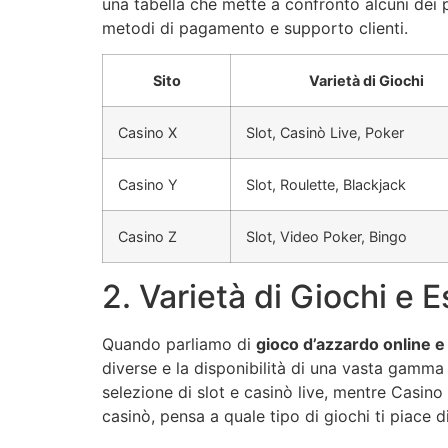
una tabella che mette a confronto alcuni dei 
metodi di pagamento e supporto clienti.
Sito
Varietà di Giochi
Casino X
Slot, Casinò Live, Poker
Casino Y
Slot, Roulette, Blackjack
Casino Z
Slot, Video Poker, Bingo
2. Varietà di Giochi e
Quando parliamo di
gioco d’azzardo online 
diverse e la disponibilità di una vasta gamma
selezione di slot e casinò live, mentre Casino
casinò, pensa a quale tipo di giochi ti piace di p