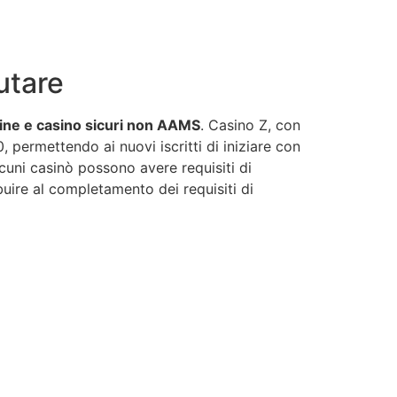
utare
line e casino sicuri non AAMS
. Casino Z, con
, permettendo ai nuovi iscritti di iniziare con
lcuni casinò possono avere requisiti di
buire al completamento dei requisiti di