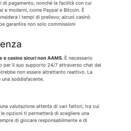
i di pagamento, nonché la facilità con cui
i e moderni, come Paypal e Bitcoin. È
considera i tempi di prelievo; alcuni casinò
ebbe garantire non solo commissioni
ienza
ne e casino sicuri non AAMS
. È necessario
to per il suo supporto 24/7 attraverso chat dal
otrebbe non essere altrettanto reattivo. La
 e una soddisfacente.
una valutazione attenta di vari fattori, tra cui
le opzioni ti permetterà di scegliere una
sempre di giocare responsabilmente e di