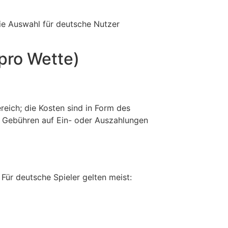
die Auswahl für deutsche Nutzer
 pro Wette)
eich; die Kosten sind in Form des
h Gebühren auf Ein- oder Auszahlungen
ür deutsche Spieler gelten meist: