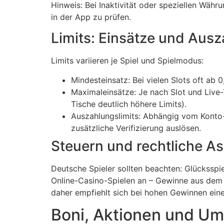
Hinweis: Bei Inaktivität oder speziellen Wäh
in der App zu prüfen.
Limits: Einsätze und Ausz
Limits variieren je Spiel und Spielmodus:
Mindesteinsatz: Bei vielen Slots oft ab 0
Maximaleinsätze: Je nach Slot und Live-
Tische deutlich höhere Limits).
Auszahlungslimits: Abhängig vom Konto-L
zusätzliche Verifizierung auslösen.
Steuern und rechtliche A
Deutsche Spieler sollten beachten: Glücksspiel
Online-Casino-Spielen an – Gewinne aus dem p
daher empfiehlt sich bei hohen Gewinnen eine
Boni, Aktionen und U