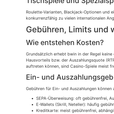
Tischspiele und Spezialsp
Roulette-Varianten, Blackjack-Optionen und ei
konkurrenzfähig zu vielen internationalen An
Gebühren, Limits und w
Wie entstehen Kosten?
Grundsätzlich erhebt bwin in der Regel keine
Hausvorteils bzw. der Auszahlungsquote (RTP
auftreten können, sind Casino-Spiele meist fr
Ein- und Auszahlungsgeb
Gebühren für Ein- und Auszahlungen können a
SEPA-Überweisung: oft gebührenfrei, A
E-Wallets (Skrill, Neteller): häufig gebü
Kreditkarte: meist gebührenfrei, abhän