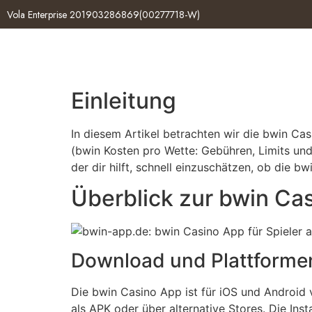
Vola Enterprise 201903286869(00277718-W)
Einleitung
In diesem Artikel betrachten wir die bwin Ca
(bwin Kosten pro Wette: Gebühren, Limits und w
der dir hilft, schnell einzuschätzen, ob die bw
Überblick zur bwin Ca
Download und Plattforme
Die bwin Casino App ist für iOS und Android
als APK oder über alternative Stores. Die Inst