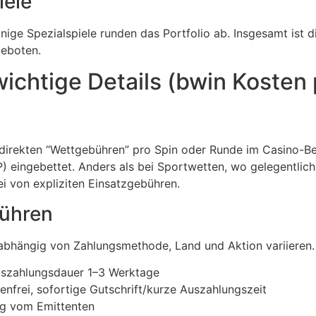
iele
nige Spezialspiele runden das Portfolio ab. Insgesamt ist 
geboten.
ichtige Details (bwin Kosten
 direkten “Wettgebühren” pro Spin oder Runde im Casino-Ber
) eingebettet. Anders als bei Sportwetten, wo gelegentlic
ei von expliziten Einsatzgebühren.
ühren
bhängig von Zahlungsmethode, Land und Aktion variieren. F
uszahlungsdauer 1–3 Werktage
hrenfrei, sofortige Gutschrift/kurze Auszahlungszeit
gig vom Emittenten