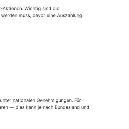
Aktionen. Wichtig sind die
t werden muss, bevor eine Auszahlung
e unter nationalen Genehmigungen. Für
rieren — dies kann je nach Bundesland und