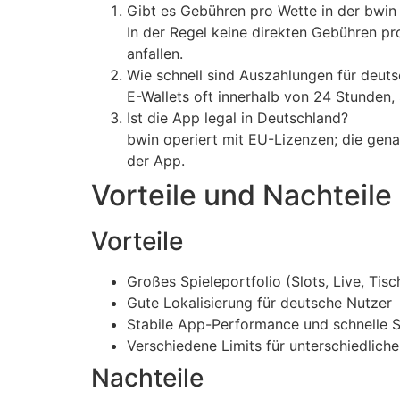
Gibt es Gebühren pro Wette in der bwi
In der Regel keine direkten Gebühren pr
anfallen.
Wie schnell sind Auszahlungen für deuts
E-Wallets oft innerhalb von 24 Stunden
Ist die App legal in Deutschland?
bwin operiert mit EU-Lizenzen; die gena
der App.
Vorteile und Nachteile
Vorteile
Großes Spieleportfolio (Slots, Live, Tisc
Gute Lokalisierung für deutsche Nutzer
Stabile App-Performance und schnelle 
Verschiedene Limits für unterschiedlich
Nachteile